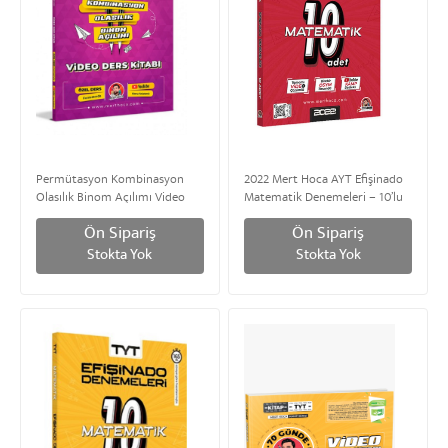
Permütasyon Kombinasyon
2022 Mert Hoca AYT Efişinado
Olasılık Binom Açılımı Video
Matematik Denemeleri – 10’lu
Ders Kitabı Mert Hoca Yayınları
Deneme | Mert Hoca Yayınları
Ön Sipariş
Ön Sipariş
Stokta Yok
Stokta Yok