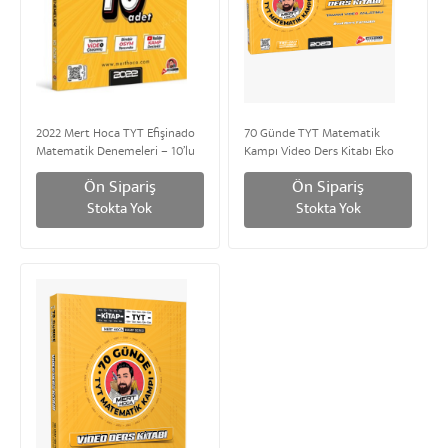
2022 Mert Hoca TYT Efişinado
70 Günde TYT Matematik
Matematik Denemeleri – 10’lu
Kampı Video Ders Kitabı Eko
Deneme | Mert Hoca Yayınları
boy| Mert Hoca Yayınları
Ön Sipariş
Ön Sipariş
Stokta Yok
Stokta Yok