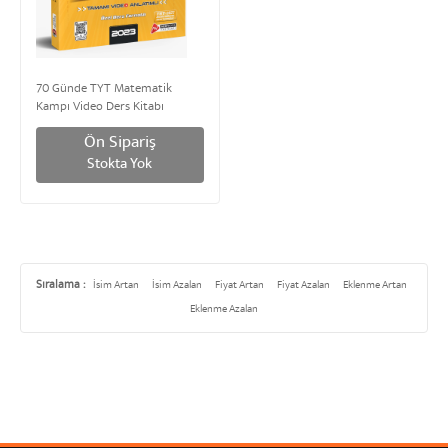
70 Günde TYT Matematik
Kampı Video Ders Kitabı
Normal boy | Mert Hoca
Ön Sipariş
Yayınları
Stokta Yok
Sıralama :
İsim Artan
İsim Azalan
Fiyat Artan
Fiyat Azalan
Eklenme Artan
Eklenme Azalan