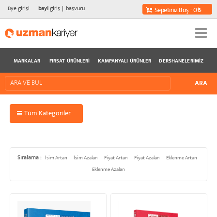
üye girişi
bayi
giriş
başvuru
Sepetiniz Boş - 0
MARKALAR
FIRSAT ÜRÜNLERI
KAMPANYALI ÜRÜNLER
DERSHANELERIMIZ
Tüm Kategoriler
Sıralama :
İsim Artan
İsim Azalan
Fiyat Artan
Fiyat Azalan
Eklenme Artan
Eklenme Azalan