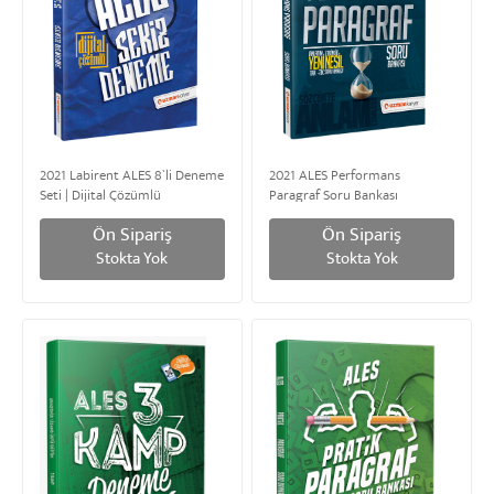
2021 Labirent ALES 8`li Deneme
2021 ALES Performans
Seti | Dijital Çözümlü
Paragraf Soru Bankası
Ön Sipariş
Ön Sipariş
Stokta Yok
Stokta Yok