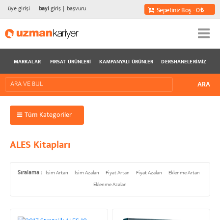
üye girişi
bayi
giriş
başvuru
Sepetiniz Boş - 0
MARKALAR
FIRSAT ÜRÜNLERI
KAMPANYALI ÜRÜNLER
DERSHANELERIMIZ
Tüm Kategoriler
ALES Kitapları
Sıralama :
İsim Artan
İsim Azalan
Fiyat Artan
Fiyat Azalan
Eklenme Artan
Eklenme Azalan