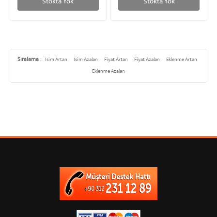
Stokta Yok
Stokta Yok
Sıralama :
İsim Artan
İsim Azalan
Fiyat Artan
Fiyat Azalan
Eklenme Artan
Eklenme Azalan