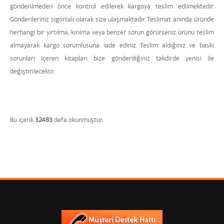
gönderilmeden önce kontrol edilerek kargoya teslim edilmektedir.
Gönderileriniz sigortalı olarak size ulaşmaktadır. Teslimat anında üründe
herhangi bir yırtılma, kırılma veya benzer sorun görürseniz ürünü teslim
almayarak kargo sorumlusuna iade ediniz. Teslim aldığınız ve baskı
sorunları içeren kitapları bize gönderdiğiniz takdirde yenisi ile
değiştirilecektir.
Bu içerik
32483
defa okunmuştur.