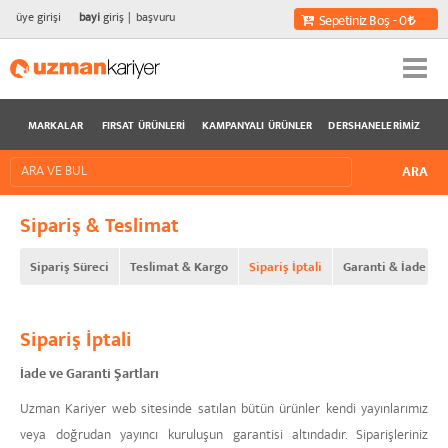
üye girişi
bayi
giriş
başvuru
Sepetiniz Boş - 0
MARKALAR
FIRSAT ÜRÜNLERI
KAMPANYALI ÜRÜNLER
DERSHANELERIMIZ
Sipariş & Teslimat
Sipariş Süreci
Teslimat & Kargo
Sipariş İptali
Garanti & İade & İp
Sipariş İptali
İade ve Garanti Şartları
Uzman Kariyer web sitesinde satılan bütün ürünler kendi yayınlarımız
veya doğrudan yayıncı kuruluşun garantisi altındadır. Siparişleriniz