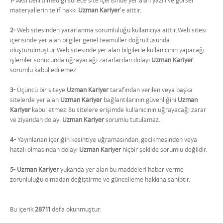
1-
Aksi belirtilmediği sürece site içerisinde yer alan yazılı ve görsel
materyallerin telif hakkı
Uzman Kariyer
’e aittir.
2-
Web sitesinden yararlanma sorumluluğu kullanıcıya aittir. Web sitesi
içerisinde yer alan bilgiler genel teamüller doğrultusunda
oluşturulmuştur. Web sitesinde yer alan bilgilerle kullanıcının yapacağı
işlemler sonucunda uğrayacağı zararlardan dolayı
Uzman Kariyer
sorumlu kabul edilemez.
3-
Üçüncü bir siteye
Uzman Kariyer
tarafından verilen veya başka
sitelerde yer alan
Uzman Kariyer
bağlantılarının güvenliğini
Uzman
Kariyer
kabul etmez. Bu sitelere erişimde kullanıcının uğrayacağı zarar
ve ziyandan dolayı
Uzman Kariyer
sorumlu tutulamaz.
4-
Yayınlanan içeriğin kesintiye uğramasından, gecikmesinden veya
hatalı olmasından dolayı
Uzman Kariyer
hiçbir şekilde sorumlu değildir.
5-
Uzman Kariyer
yukarıda yer alan bu maddeleri haber verme
zorunluluğu olmadan değiştirme ve güncelleme hakkına sahiptir.
Bu içerik
28711
defa okunmuştur.