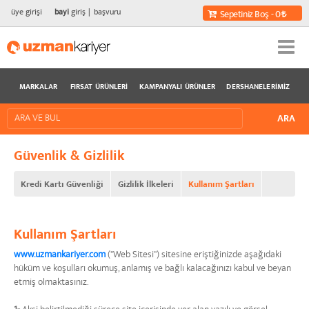
üye girişi
bayi
giriş
başvuru
Sepetiniz Boş - 0
MARKALAR
FIRSAT ÜRÜNLERI
KAMPANYALI ÜRÜNLER
DERSHANELERIMIZ
Güvenlik & Gizlilik
Kredi Kartı Güvenliği
Gizlilik İlkeleri
Kullanım Şartları
Kullanım Şartları
www.uzmankariyer.com
("Web Sitesi") sitesine eriştiğinizde aşağıdaki
hüküm ve koşulları okumuş, anlamış ve bağlı kalacağınızı kabul ve beyan
etmiş olmaktasınız.