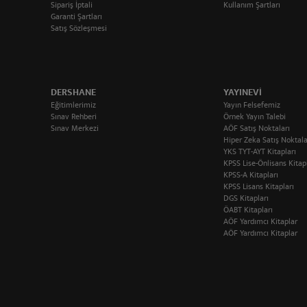
Sipariş İptali
Kullanım Şartları
Garanti Şartları
Satış Sözleşmesi
DERSHANE
YAYINEVI
Eğitimlerimiz
Yayın Felsefemiz
Sınav Rehberi
Örnek Yayın Talebi
Sınav Merkezi
AÖF Satış Noktaları
Hiper Zeka Satış Noktala
YKS TYT-AYT Kitapları
KPSS Lise-Önlisans Kitap
KPSS-A Kitapları
KPSS Lisans Kitapları
DGS Kitapları
ÖABT Kitapları
AÖF Yardımcı Kitaplar
AÖF Yardımcı Kitaplar