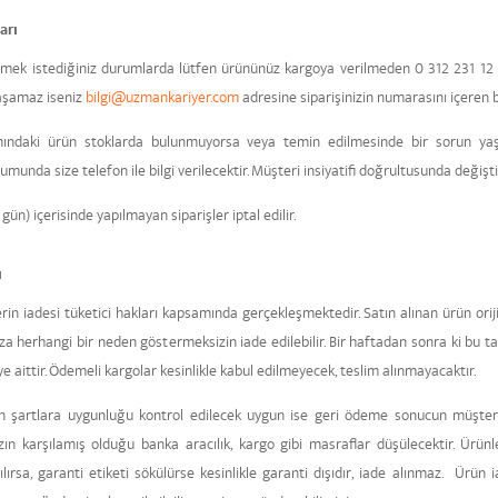
arı
 etmek istediğiniz durumlarda lütfen ürününüz kargoya verilmeden 0 312 231 12 8
laşamaz iseniz
bilgi@uzmankariyer.com
adresine siparişinizin numarasını içeren b
mındaki ürün stoklarda bulunmuyorsa veya temin edilmesinde bir sorun yaşa
unda size telefon ile bilgi verilecektir. Müşteri insiyatifi doğrultusunda değişt
gün) içerisinde yapılmayan siparişler iptal edilir.
ı
erin iadesi tüketici hakları kapsamında gerçekleşmektedir. Satın alınan ürün orij
ıza herhangi bir neden göstermeksizin iade edilebilir. Bir haftadan sonra ki bu ta
aittir. Ödemeli kargolar kesinlikle kabul edilmeyecek, teslim alınmayacaktır.
n şartlara uygunluğu kontrol edilecek uygun ise geri ödeme sonucun müşteriye 
n karşılamış olduğu banka aracılık, kargo gibi masraflar düşülecektir. Ürünle
yırtılırsa, garanti etiketi sökülürse kesinlikle garanti dışıdır, iade alınmaz. Ür