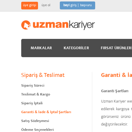
üye girişi
üye ol
bayi
giriş
başvuru
MARKALAR
KATEGORILER
FIRSAT ÜRÜNLER
Sipariş & Teslimat
Garanti & İa
Sipariş Süreci
Garanti Şartları
Teslimat & Kargo
Uzman Kariyer web 
Sipariş İptali
edilerek kargoya t
Garanti & İade & İptal Şartları
görürseniz ürünü 
Satış Sözleşmesi
değiştirilecektir.
Ödeme Seçenekleri