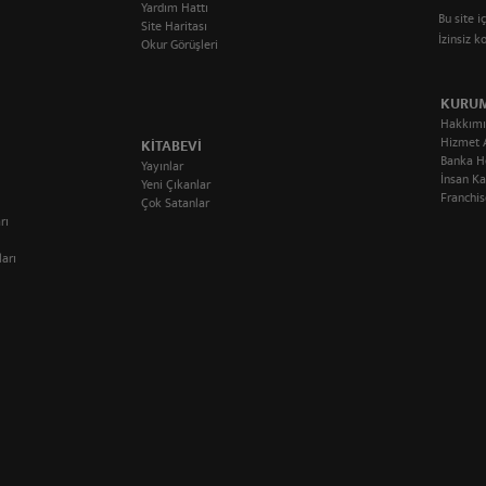
Yardım Hattı
Bu site i
Site Haritası
İzinsiz 
Okur Görüşleri
KURU
Hakkımı
Hizmet 
KITABEVI
Banka H
Yayınlar
İnsan Ka
Yeni Çıkanlar
Franchis
Çok Satanlar
rı
ları