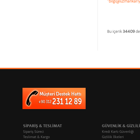
“bilgi@uzmankari
Bu içerik
34409
de
SIPARIŞ & TESLIMAT
GÜVENLIK & GIZLIL
Sipariş Süreci
Kredi Kartı Güvenliği
Teslimat & Kargo
Gizlilik İlkeleri