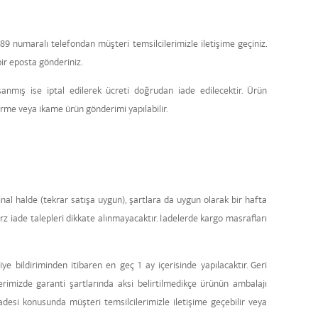
9 numaralı telefondan müşteri temsilcilerimizle iletişime geçiniz.
ir eposta gönderiniz.
nmış ise iptal edilerek ücreti doğrudan iade edilecektir. Ürün
irme veya ikame ürün gönderimi yapılabilir.
inal halde (tekrar satışa uygun), şartlara da uygun olarak bir hafta
rz iade talepleri dikkate alınmayacaktır. İadelerde kargo masrafları
bildiriminden itibaren en geç 1 ay içerisinde yapılacaktır. Geri
rimizde garanti şartlarında aksi belirtilmedikçe ürünün ambalajı
ün iadesi konusunda müşteri temsilcilerimizle iletişime geçebilir veya