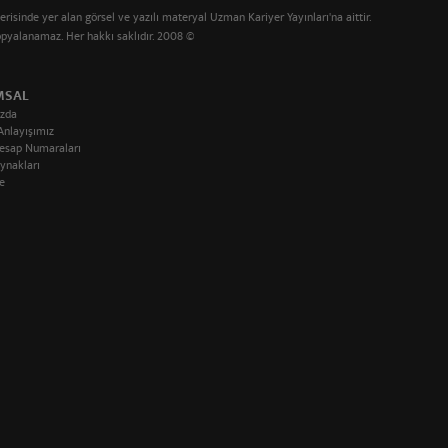
çerisinde yer alan görsel ve yazılı materyal Uzman Kariyer Yayınları'na aittir.
kopyalanamaz. Her hakkı saklıdır. 2008 ©
MSAL
zda
Anlayışımız
esap Numaraları
ynakları
e