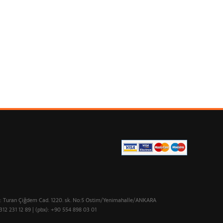
 : Turan Çiğdem Cad. 1220. sk. No:5 Ostim/Yenimahalle/ANKARA
312 231 12 89 | (pbx): +90 554 898 03 01