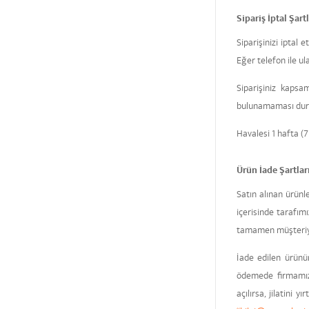
Sipariş İptal Şartl
Siparişinizi iptal
Eğer telefon ile u
Siparişiniz kapsa
bulunamaması durum
Havalesi 1 hafta (7 
Ürün İade Şartlar
Satın alınan ürünl
içerisinde tarafım
tamamen müşteriye 
İade edilen ürünü
ödemede firmamızı
açılırsa, jilatini 