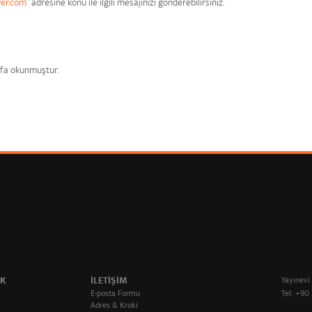
yer.com
” adresine konu ile ilgili mesajınızı gönderebilirsiniz.
fa okunmuştur.
IK
ILETIŞIM
Yayınevi
E-posta Formu
Tel: +90 
Adres & Kroki