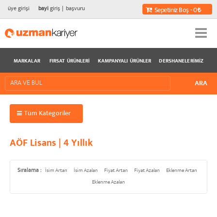
üye girişi
bayi
giriş
başvuru
Sepetiniz Boş - 0
MARKALAR
FIRSAT ÜRÜNLERI
KAMPANYALI ÜRÜNLER
DERSHANELERIMIZ
Tüm Kategoriler
AÖF Lisans | 4 Yıllık
Sıralama :
İsim Artan
İsim Azalan
Fiyat Artan
Fiyat Azalan
Eklenme Artan
Eklenme Azalan