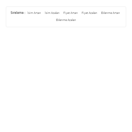
Sıralama :
İsim Artan
İsim Azalan
Fiyat Artan
Fiyat Azalan
Eklenme Artan
Eklenme Azalan