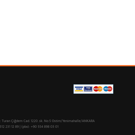
 : Turan Çiğdem Cad. 1220. sk. No:5 Ostim/Yenimahalle/ANKARA
312 231 12 89 | (pbx): +90 554 898 03 01