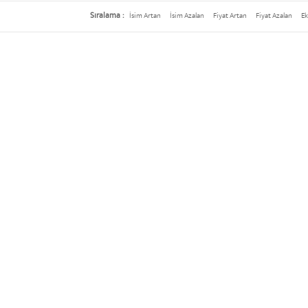
Sıralama :
İsim Artan
İsim Azalan
Fiyat Artan
Fiyat Azalan
Ek