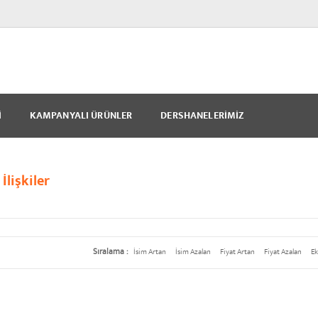
I
KAMPANYALI ÜRÜNLER
DERSHANELERIMIZ
İlişkiler
Sıralama :
İsim Artan
İsim Azalan
Fiyat Artan
Fiyat Azalan
Ek