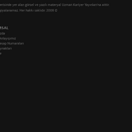
çerisinde yer alan görsel ve yazılı materyal Uzman Kariyer Yayınları'na aittir.
kopyalanamaz. Her hakkı saklıdır. 2008 ©
MSAL
zda
Anlayışımız
esap Numaraları
ynakları
e