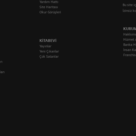
Yardım Hattı
Bu site i
Site Haritası
İzinsiz 
Okur Görüşleri
KURU
Hakkımı
Hizmet 
KITABEVI
Banka H
Yayınlar
İnsan Ka
Yeni Çıkanlar
Franchis
Çok Satanlar
rı
ları