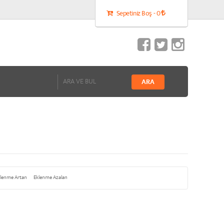
Sepetiniz Boş - 0
lenme Artan
Eklenme Azalan