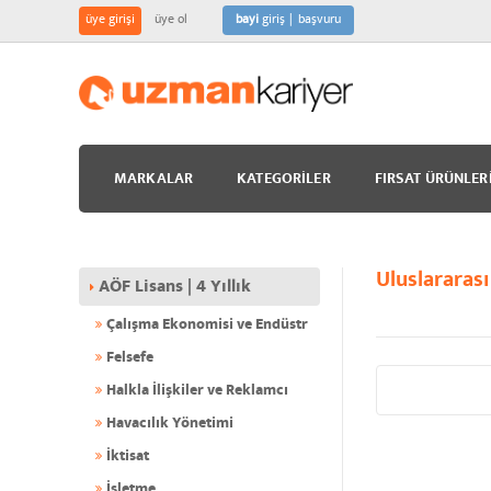
üye girişi
üye ol
bayi
giriş
başvuru
MARKALAR
KATEGORILER
FIRSAT ÜRÜNLER
Uluslararası 
AÖF Lisans | 4 Yıllık
Çalışma Ekonomisi ve Endüstr
Felsefe
Halkla İlişkiler ve Reklamcı
Havacılık Yönetimi
İktisat
İşletme