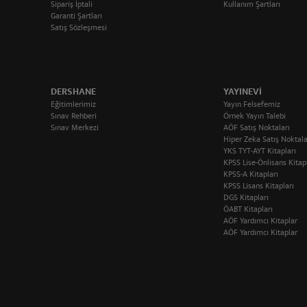
Sipariş İptali
Kullanım Şartları
Garanti Şartları
Satış Sözleşmesi
DERSHANE
YAYINEVI
Eğitimlerimiz
Yayın Felsefemiz
Sınav Rehberi
Örnek Yayın Talebi
Sınav Merkezi
AÖF Satış Noktaları
Hiper Zeka Satış Noktala
YKS TYT-AYT Kitapları
KPSS Lise-Önlisans Kitap
KPSS-A Kitapları
KPSS Lisans Kitapları
DGS Kitapları
ÖABT Kitapları
AÖF Yardımcı Kitaplar
AÖF Yardımcı Kitaplar