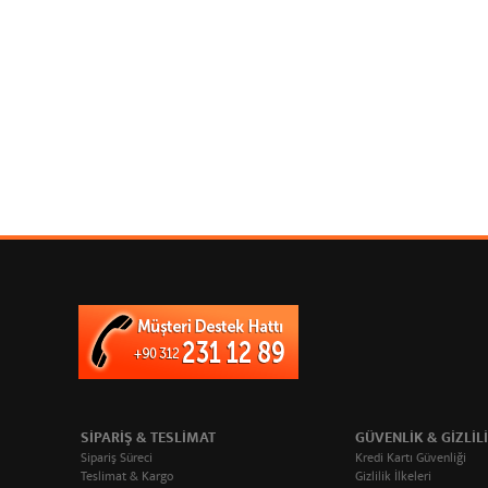
SIPARIŞ & TESLIMAT
GÜVENLIK & GIZLIL
Sipariş Süreci
Kredi Kartı Güvenliği
Teslimat & Kargo
Gizlilik İlkeleri