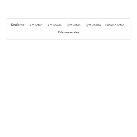
Sıralama :
İsim Artan
İsim Azalan
Fiyat Artan
Fiyat Azalan
Eklenme Artan
Eklenme Azalan