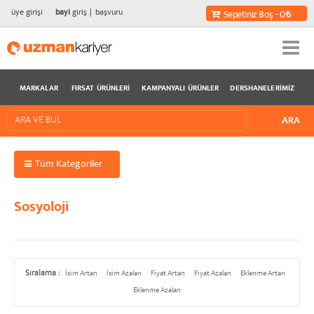
üye girişi
bayi
giriş
başvuru
Sepetiniz Boş - 0
MARKALAR
FIRSAT ÜRÜNLERI
KAMPANYALI ÜRÜNLER
DERSHANELERIMIZ
Tüm Kategoriler
Sosyoloji
Sıralama :
İsim Artan
İsim Azalan
Fiyat Artan
Fiyat Azalan
Eklenme Artan
Eklenme Azalan