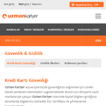
üye girişi
bayi
giriş
başvuru
Sepetiniz Boş - 0
MARKALAR
FIRSAT ÜRÜNLERI
KAMPANYALI ÜRÜNLER
DERSHANELERIMIZ
Güvenlik & Gizlilik
Kredi Kartı Güvenliği
Gizlilik İlkeleri
Kullanım Şartları
Kredi Kartı Güvenliği
Uzman Kariyer
alışverişlerinizde güvenliğinizi sağlamak için sürekli
olarak yenilenen teknolojileri uygulamaktadır. Bunun için dünyanın sayılı
markalarıyla çalışan
Uzman Kariyer
sitesinde kişisel bilgileri girdiğiniz
ekranlarda bilgileriniz GoDaddy SSL Sertifikası ile şifrelenerek