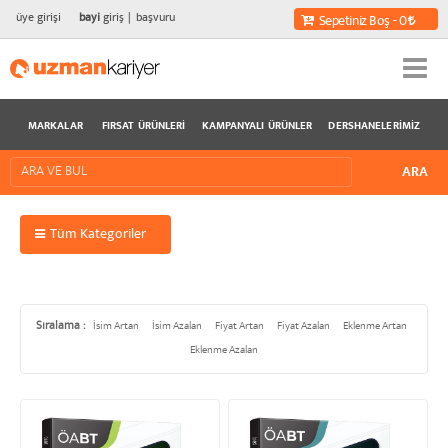
üye girişi
bayi
giriş
başvuru
Sepetiniz Boş - 0
MARKALAR
FIRSAT ÜRÜNLERI
KAMPANYALI ÜRÜNLER
DERSHANELERIMIZ
Tüm Kategoriler
Sıralama :
İsim Artan
İsim Azalan
Fiyat Artan
Fiyat Azalan
Eklenme Artan
Eklenme Azalan