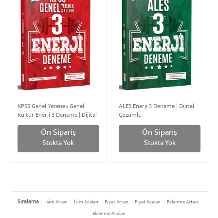
KPSS Genel Yetenek Genel
ALES Enerji 3 Deneme | Dijital
Kültür Enerji 3 Deneme | Dijital
Çözümlü
Çözümlü
Ön Sipariş
Ön Sipariş
Stokta Yok
Stokta Yok
Sıralama :
İsim Artan
İsim Azalan
Fiyat Artan
Fiyat Azalan
Eklenme Artan
Eklenme Azalan