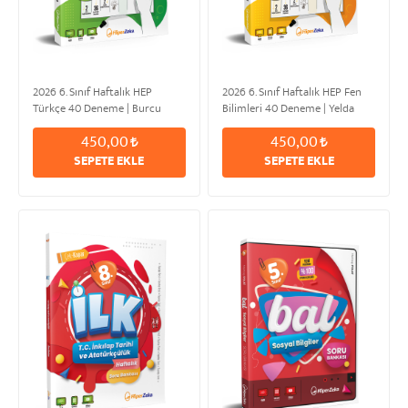
2026 6. Sınıf Haftalık HEP
2026 6. Sınıf Haftalık HEP Fen
Türkçe 40 Deneme | Burcu
Bilimleri 40 Deneme | Yelda
HIZIR
AKKAR
450,00
450,00
SEPETE EKLE
SEPETE EKLE