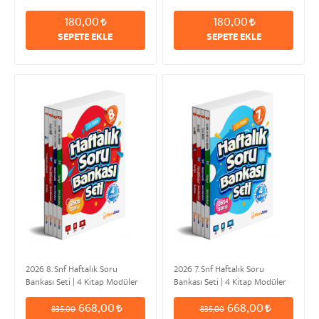
Kahramanıyla Sonsuz Macera |
Girayhan KAZANCI
180,00
180,00
Erdem KURAK
SEPETE EKLE
SEPETE EKLE
2026 8. Snf Haftalık Soru
2026 7. Snf Haftalık Soru
Bankası Seti | 4 Kitap Modüler
Bankası Seti | 4 Kitap Modüler
Set
Set
668,00
668,00
835,00
835,00