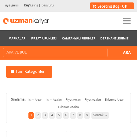
üye girişi
bayi
giriş
başvuru
Sepetiniz Boş - 0
MARKALAR
FIRSAT ÜRÜNLERI
KAMPANYALI ÜRÜNLER
DERSHANELERIMIZ
Tüm Kategoriler
Sıralama :
İsim Artan
İsim Azalan
Fiyat Artan
Fiyat Azalan
Eklenme Artan
Eklenme Azalan
1
2
3
4
5
6
7
8
9
Sonraki »