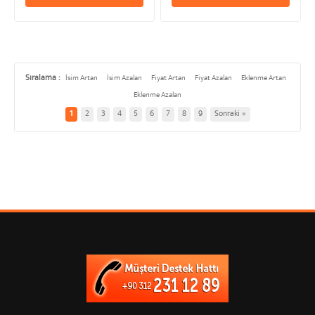
Sıralama :
İsim Artan
İsim Azalan
Fiyat Artan
Fiyat Azalan
Eklenme Artan
Eklenme Azalan
1
2
3
4
5
6
7
8
9
Sonraki »