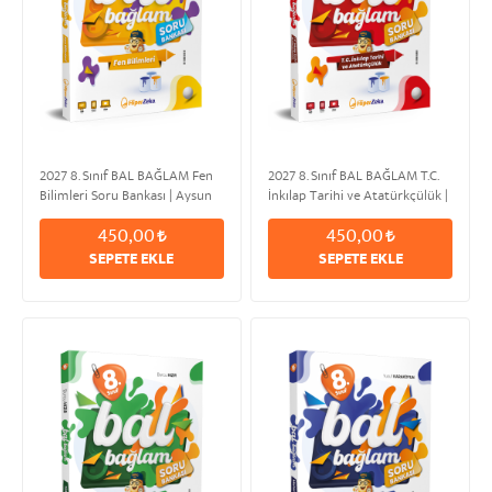
2027 8. Sınıf BAL BAĞLAM Fen
2027 8. Sınıf BAL BAĞLAM T.C.
Bilimleri Soru Bankası | Aysun
İnkılap Tarihi ve Atatürkçülük |
ARSLAN
Mustafa Kemal ÖZDEN
450,00
450,00
SEPETE EKLE
SEPETE EKLE