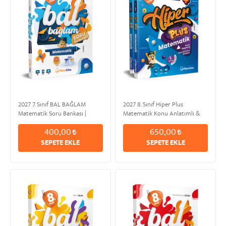
2027 7. Sınıf BAL BAĞLAM
2027 8. Sınıf Hiper Plus
Matematik Soru Bankası |
Matematik Konu Anlatımlı &
Mustafa TÜMEN & Şahan
Etkinlikli Soru Bankası | Serkan
400,00
650,00
EROĞLU
AKÇA
SEPETE EKLE
SEPETE EKLE