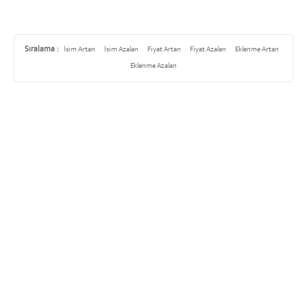
Sıralama :
İsim Artan
İsim Azalan
Fiyat Artan
Fiyat Azalan
Eklenme Artan
Eklenme Azalan