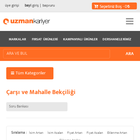
üye girişi
bayi
giriş
başvuru
Sepetiniz Boş - 0
MARKALAR
FIRSAT ÜRÜNLERI
KAMPANYALI ÜRÜNLER
DERSHANELERIMIZ
Tüm Kategoriler
Çarşı ve Mahalle Bekçiliği
Soru Bankası
Sıralama :
İsim Artan
İsim Azalan
Fiyat Artan
Fiyat Azalan
Eklenme Artan