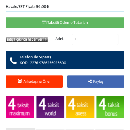
Havale/EFT Fiyatı:
96,00
Taksitli Ödeme Tutarları
Adet:
Telefon İle Sipariş
KOD : 2276-9786256935600
Arkadaşına Öner
Paylaş