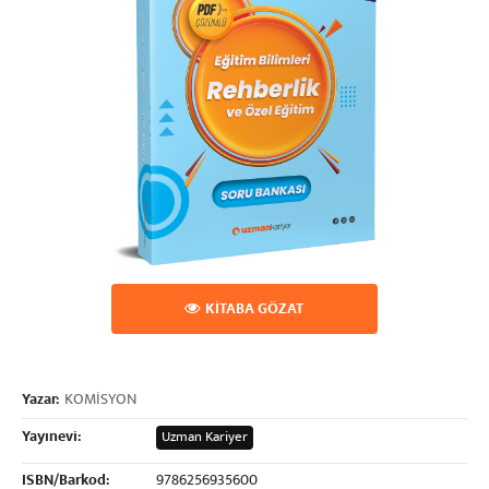
KİTABA GÖZAT
Yazar:
KOMİSYON
Yayınevi:
Uzman Kariyer
ISBN/Barkod:
9786256935600